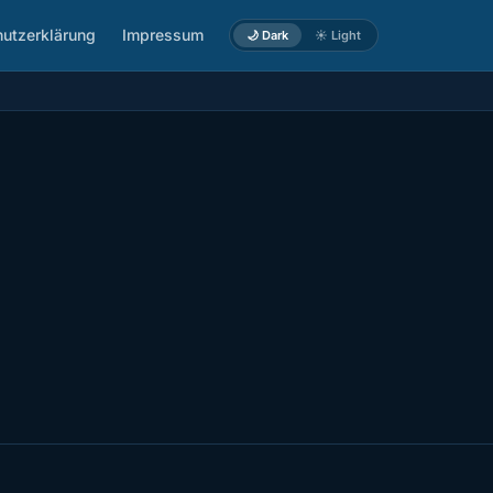
utzerklärung
Impressum
🌙 Dark
☀️ Light